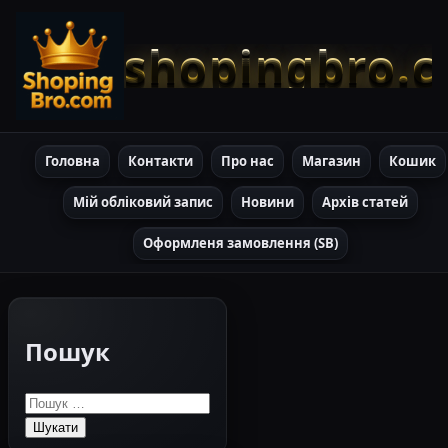
shopingbro.
Головна
Контакти
Про нас
Магазин
Кошик
Мій обліковий запис
Новини
Архів статей
Оформленя замовлення (SB)
Пошук
Пошук: