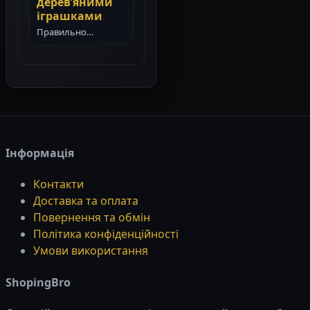
дерев’яними
іграшками
Правильно
організований
ігровий простір
допомагає дитині
гратися самостійно,
зосереджено і з
користю. Дерев’яні
іграшки…
Інформація
Контакти
Доставка та оплата
Повернення та обмін
Політика конфіденційності
Умови використання
ShopingBro