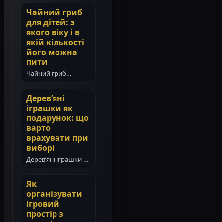
Чайний гриб
для дітей: з
якого віку і в
якій кількості
його можна
пити
Чайний гриб
(комбуча) сьогодні
став популярним
Дерев’яні
навіть у сім’ях з
іграшки як
маленькими
подарунок: що
дітьми. Батьки все…
варто
врахувати при
виборі
Дерев’яні іграшки —
це класичний і
водночас цінний
Як
подарунок для
організувати
дитини. Вони не
ігровий
тільки…
простір з