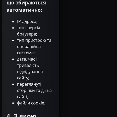
що збираються
автоматично:
IP-адреса;
тип і версія
браузера;
тип пристрою та
операційна
система;
дата, час і
тривалість
відвідування
сайту;
переглянуті
сторінки та дії на
сайті;
файли cookie.
4. З якою