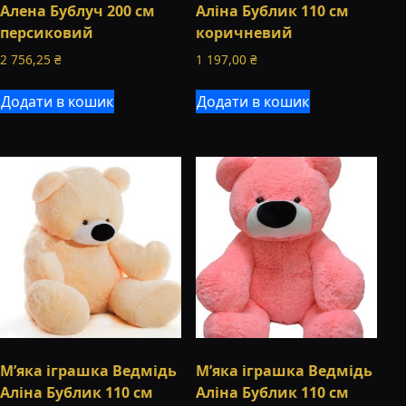
Алена Бублуч 200 см
Аліна Бублик 110 см
персиковий
коричневий
2 756,25
₴
1 197,00
₴
Додати в кошик
Додати в кошик
М’яка іграшка Ведмідь
М’яка іграшка Ведмідь
Аліна Бублик 110 см
Аліна Бублик 110 см