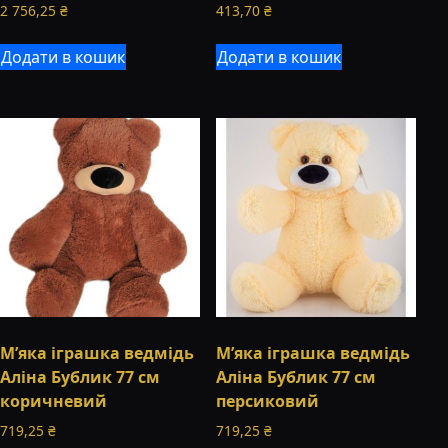
2 756,25
₴
413,70
₴
Додати в кошик
Додати в кошик
М’яка іграшка ведмідь
М’яка іграшка ведмідь
Аліна Бублик 77 см
Аліна Бублик 77 см
коричневий
персиковий
719,25
₴
719,25
₴