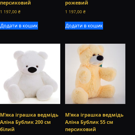
персиковий
рожевий
1 197,00
₴
1 197,00
₴
Додати в кошик
Додати в кошик
М’яка іграшка ведмідь
М’яка іграшка ведмідь
Аліна Бублик 200 см
Аліна Бублик 55 см
білий
персиковий