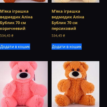
М’яка іграшка
М’яка іграшка
ведмедик Аліна
ведмедик Аліна
Бублик 70 см
Бублик 70 см
коричневий
персиковий
534,45
₴
534,45
₴
Додати в кошик
Додати в кошик