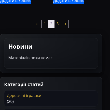
Додати в кошик
Додати в кошик
←
1
2
3
→
Новини
Матеріалів поки немає.
Категорії статей
Деревʼяні іграшки
(20)