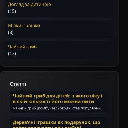
Догляд за дитиною
(15)
М'яки іграшки
(8)
Чайний гриб
(12)
Статті
Чайний гриб для дітей: з якого віку і
в якій кількості його можна пити
Чайний гриб (комбуча) сьогодні став популярним
навіть у сім’ях з маленькими дітьми. Батьки все…
Дерев’яні іграшки як подарунок: що
варто врахувати при виборі