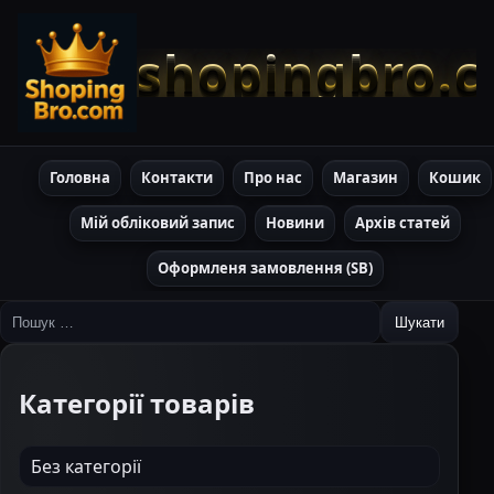
shopingbro.
Головна
Контакти
Про нас
Магазин
Кошик
Мій обліковий запис
Новини
Архів статей
Оформленя замовлення (SB)
Пошук:
Категорії товарів
Без категорії