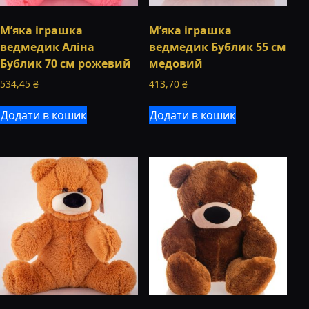
М’яка іграшка
М’яка іграшка
ведмедик Аліна
ведмедик Бублик 55 см
Бублик 70 см рожевий
медовий
534,45
₴
413,70
₴
Додати в кошик
Додати в кошик