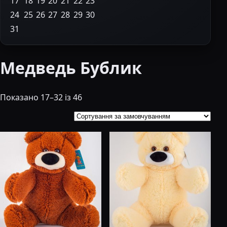
17
18
19
20
21
22
23
24
25
26
27
28
29
30
31
Медведь Бублик
Показано 17–32 із 46