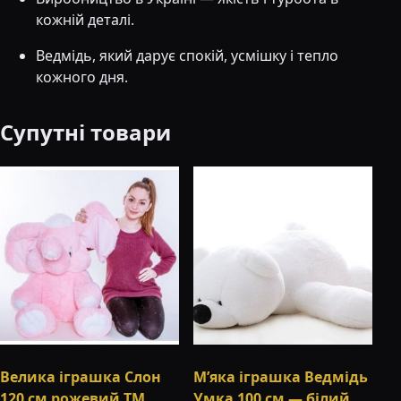
кожній деталі.
Ведмідь, який дарує спокій, усмішку і тепло
кожного дня.
Супутні товари
Велика іграшка Слон
М’яка іграшка Ведмідь
120 см рожевий ТМ
Умка 100 см — білий,