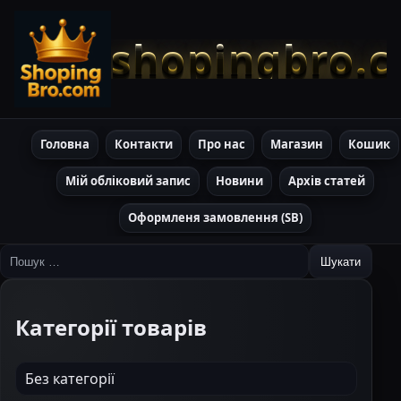
shopingbro.
Головна
Контакти
Про нас
Магазин
Кошик
Мій обліковий запис
Новини
Архів статей
Оформленя замовлення (SB)
Пошук:
Категорії товарів
Без категорії