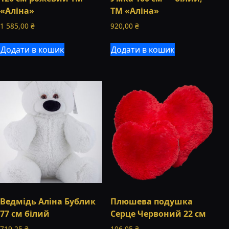
«Аліна»
ТМ «Аліна»
1 585,00
₴
920,00
₴
Додати в кошик
Додати в кошик
Ведмідь Аліна Бублик
Плюшева подушка
77 см білий
Серце Червоний 22 см
719,25
₴
106,05
₴