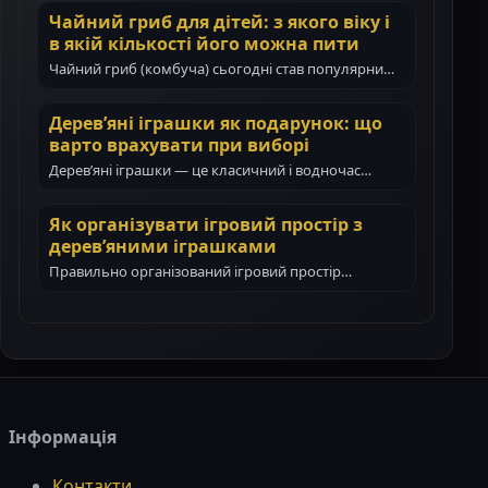
Чайний гриб для дітей: з якого віку і
в якій кількості його можна пити
Чайний гриб (комбуча) сьогодні став популярним
навіть у сім’ях з маленькими дітьми. Батьки все…
Дерев’яні іграшки як подарунок: що
варто врахувати при виборі
Дерев’яні іграшки — це класичний і водночас
цінний подарунок для дитини. Вони не тільки…
Як організувати ігровий простір з
дерев’яними іграшками
Правильно організований ігровий простір
допомагає дитині гратися самостійно, зосереджено
і з користю. Дерев’яні іграшки…
Інформація
Контакти