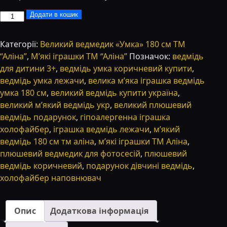
Велика
Додати в кошик
м’яка
іграшка
Категорії:
Великий ведмедик «Умка» 180 см ТМ
Ведмідь
“Аліна”
,
М’які іграшки ТМ “Аліна”
Позначок:
ведмідь
Умка
для дитини 3+
,
ведмідь умка коричневий купити
,
180
ведмідь умка лежачи
,
велика м’яка іграшка ведмідь
см
умка 180 см
,
великий ведмідь купити україна
,
—
великий м’який ведмідь укр
,
великий плюшевий
коричневий,
ведмідь подарунок
,
гіпоалергенна іграшка
ТМ
холофайбер
,
іграшка ведмідь лежачи
,
м’який
«Аліна»
ведмідь 180 см тм аліна
,
м’які іграшки ТМ Аліна
,
кількість
плюшевий ведмедик для фотосесій
,
плюшевий
ведмідь коричневий
,
подарунок дівчині ведмідь
,
холофайбер наповнювач
Опис
Додаткова інформація