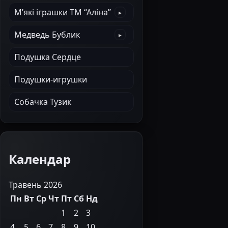
М’які іграшки ТМ “Аліна”
Медведь Бублик
Подушка Сердце
Подушки-игрушки
Собачка Тузик
Календар
Травень 2026
Пн
Вт
Ср
Чт
Пт
Сб
Нд
1
2
3
4
5
6
7
8
9
10