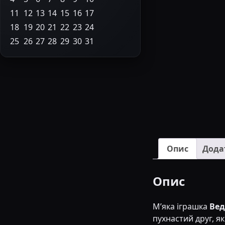
11
12
13
14
15
16
17
18
19
20
21
22
23
24
25
26
27
28
29
30
31
Опис
Дода
Опис
М’яка іграшка
Вед
пухнастий друг, я