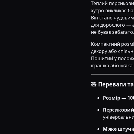
Теплий персиковий
хутро викликає ба
Він стане чудови
для дорослого — 
не буває забагато
Компактний розмі
декору або спільн
Пошитий у положе
іграшка або м’яка
🧸 Переваги т
Розмір — 10
Персиковий 
універсальни
М’яке штучн