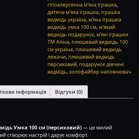
ТМ
гіпоалергенна м’яка іграшка
,
«Аліна»
дитяча м’яка іграшка
,
іграшка
кількість
ведмідь україна
,
м’яка іграшка
ведмідь умка 100 см
,
м’який
ведмідь подарунок
,
м’які іграшки
ТМ Аліна
,
плюшевий ведмідь 100
см україна
,
плюшевий ведмідь
лежачи
,
плюшевий ведмідь
персиковий
,
подарунок дівчині
ведмідь
,
холофайбер наповнювач
ткова інформація
Відгуки (0)
мідь Умка 100 см (персиковий)
— це милий
кий створює настрій і дарує комфорт.