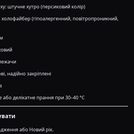
ху: штучне хутро (персиковий колір)
 холофайбер (гіпоалергенний, повітропроникний,
см
ковий
лежачи
ві, надійно закріплені
в
е або делікатне прання при 30–40 °C
увати
дження або Новий рік.