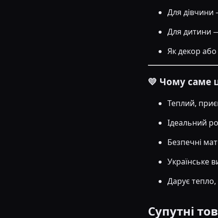
Для дівчини 
Для дитини — 
Як декор або
💛 Чому саме 
Теплий, приє
Ідеальний роз
Безпечні мат
Українське в
Дарує тепло, 
Супутні то