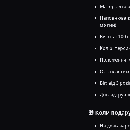
Матеріал вер
Наповнювач:
м’який)
Висота: 100 
Колір: перси
Положення: 
Очі: пластико
Вік: від 3 рокі
Догляд: ручн
🎁 Коли подар
На день наро