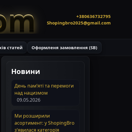
com
+380636732795
Shopingbro2025@gmail.com
хів статей
Оформленя замовлення (SB)
Новини
День пам’яті та перемоги
над нацизмом
09.05.2026
Ми розширили
асортимент: у ShopingBro
з’явилася категорія