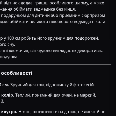
 відтінок додає іграшці особливого шарму, а м’яке
жання обіймати ведмедика без кінця.
м подарунком для дитини або приємним сюрпризом
адже обіймати великого плюшевого ведмедя ніколи
.
р у 100 см робить його зручним для подорожей,
ого сну.
нні «лежачи», він чудово виглядає як декоративна
 подушка.
а особливості
0 см.
Зручний для гри, відпочинку й фотосесій.
колір.
Теплий, приємний для очей, не маркий,
й.
е хутро.
Ніжне, шовковисте на дотик, не линяє й не