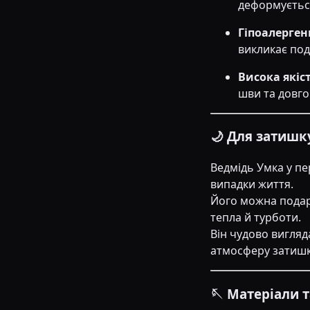
деформується
Гіпоалерге
викликає под
Висока якіс
шви та довго
🌙 Для затишк
Ведмідь Умка у пе
випадки життя.
Його можна подару
тепла й турботи.
Він чудово вигляд
атмосферу затишк
🪡 Матеріали 