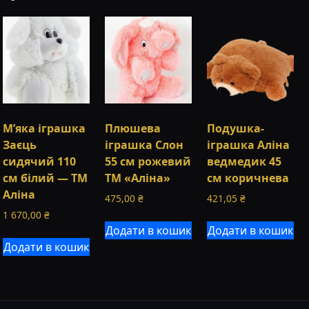
М’яка іграшка
Плюшева
Подушка-
Заєць
іграшка Слон
іграшка Аліна
сидячий 110
55 см рожевий
ведмедик 45
см білий — ТМ
ТМ «Аліна»
см коричнева
Аліна
475,00
₴
421,05
₴
1 670,00
₴
Додати в кошик
Додати в кошик
Додати в кошик