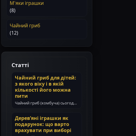
М'яки іграшки
(8)
Чайний гриб
(12)
Статті
Чайний гриб для дітей:
з якого віку і в якій
кількості його можна
пити
Чайний гриб (комбуча) сьогодні
став популярним навіть у сім’ях з
маленькими дітьми. Батьки все…
Дерев’яні іграшки як
подарунок: що варто
врахувати при виборі