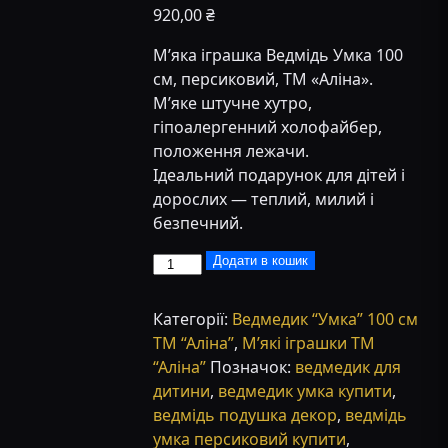
920,00
₴
М’яка іграшка Ведмідь Умка 100
см, персиковий, ТМ «Аліна».
М’яке штучне хутро,
гіпоалергенний холофайбер,
положення лежачи.
Ідеальний подарунок для дітей і
дорослих — теплий, милий і
безпечний.
М’яка
Додати в кошик
іграшка
Ведмідь
Категорії:
Ведмедик “Умка” 100 см
Умка
ТМ “Аліна”
,
М’які іграшки ТМ
100
“Аліна”
Позначок:
ведмедик для
см
дитини
,
ведмедик умка купити
,
—
ведмідь подушка декор
,
ведмідь
персиковий,
умка персиковий купити
,