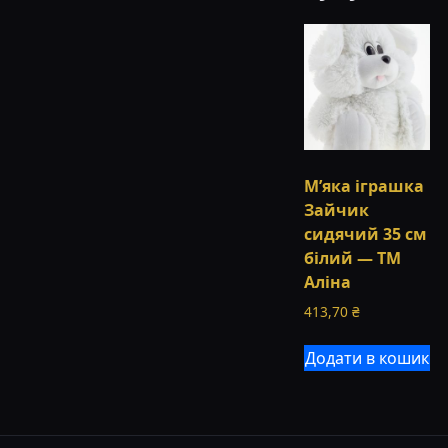
М’яка іграшка
Зайчик
сидячий 35 см
білий — ТМ
Аліна
413,70
₴
Додати в кошик