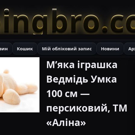
ingbro.
зин
Кошик
Мій обліковий запис
Новини
Ар
М’яка іграшка
Ведмідь Умка
100 см —
персиковий, ТМ
«Аліна»