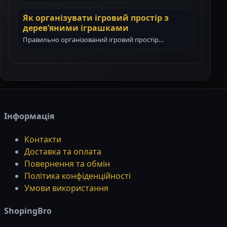
цінний подарунок для дитини. Вони не тільки…
Як організувати ігровий простір з
дерев’яними іграшками
Правильно організований ігровий простір
допомагає дитині гратися самостійно, зосереджено
і з користю. Дерев’яні іграшки…
Інформація
Контакти
Доставка та оплата
Повернення та обмін
Політика конфіденційності
Умови використання
ShopingBro