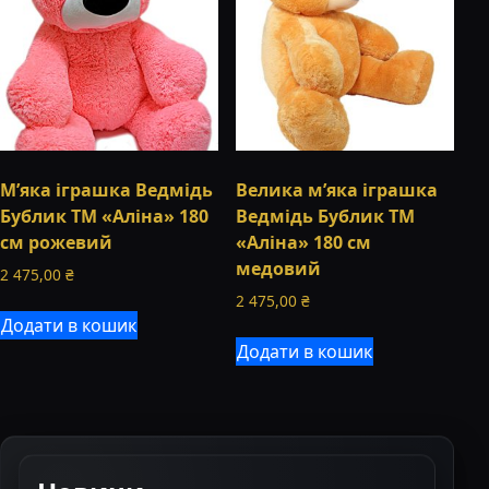
М’яка іграшка Ведмідь
Велика м’яка іграшка
Бублик ТМ «Аліна» 180
Ведмідь Бублик ТМ
см рожевий
«Аліна» 180 см
медовий
2 475,00
₴
2 475,00
₴
Додати в кошик
Додати в кошик