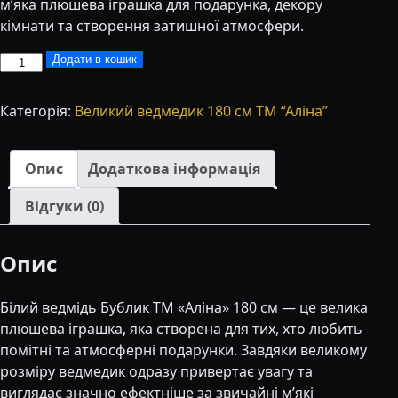
м’яка плюшева іграшка для подарунка, декору
кімнати та створення затишної атмосфери.
М’яка
Додати в кошик
іграшка
великий
Категорія:
Великий ведмедик 180 см ТМ “Аліна”
Ведмідь
Бублик
ТМ
Опис
Додаткова інформація
«Аліна»
Відгуки (0)
180
см
білий
Опис
кількість
Білий ведмідь Бублик ТМ «Аліна» 180 см — це велика
плюшева іграшка, яка створена для тих, хто любить
помітні та атмосферні подарунки. Завдяки великому
розміру ведмедик одразу привертає увагу та
виглядає значно ефектніше за звичайні м’які