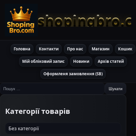
shopingbro.
Головна
Контакти
Про нас
Магазин
Кошик
Мій обліковий запис
Новини
Архів статей
Оформленя замовлення (SB)
Пошук:
Категорії товарів
Без категорії