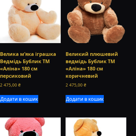
Велика м’яка іграшка
Великий плюшевий
Ведмідь Бублик ТМ
ведмідь Бублик ТМ
«Аліна» 180 см
«Аліна» 180 см
персиковий
коричневий
2 475,00
₴
2 475,00
₴
Додати в кошик
Додати в кошик