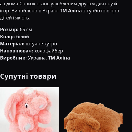
а вдома Сніжок стане улюбленим другом для сну й
ігор. Вироблено в Україні
ТМ Аліна
з турботою про
дітей і якість.
Розмір:
65 см
Колір:
білий
Матеріал:
штучне хутро
Наповнювач:
холофайбер
Виробник:
Україна,
ТМ Аліна
Супутні товари