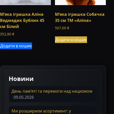
М’яка іграшка Аліна
М’яка іграшка Собачка
Ведмедик Бублик 45
35 см ТМ «Аліна»
см Білий
567,00
₴
352,80
₴
Додати в кошик
Додати в кошик
Новини
День пам’яті та перемоги над нацизмом
09.05.2026
Ми розширили асортимент: у