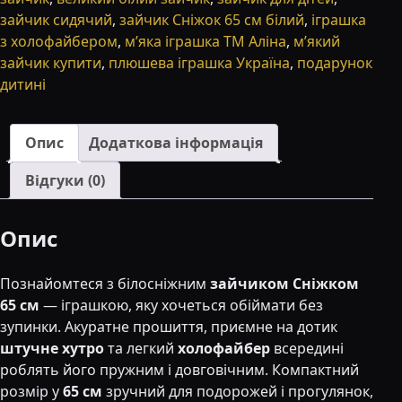
см
зайчик сидячий
,
зайчик Сніжок 65 см білий
,
іграшка
білий
з холофайбером
,
м’яка іграшка ТМ Аліна
,
м’який
—
зайчик купити
,
плюшева іграшка Україна
,
подарунок
ТМ
дитині
Аліна
кількість
Опис
Додаткова інформація
Відгуки (0)
Опис
Познайомтеся з білосніжним
зайчиком Сніжком
65 см
— іграшкою, яку хочеться обіймати без
зупинки. Акуратне прошиття, приємне на дотик
штучне хутро
та легкий
холофайбер
всередині
роблять його пружним і довговічним. Компактний
розмір у
65 см
зручний для подорожей і прогулянок,