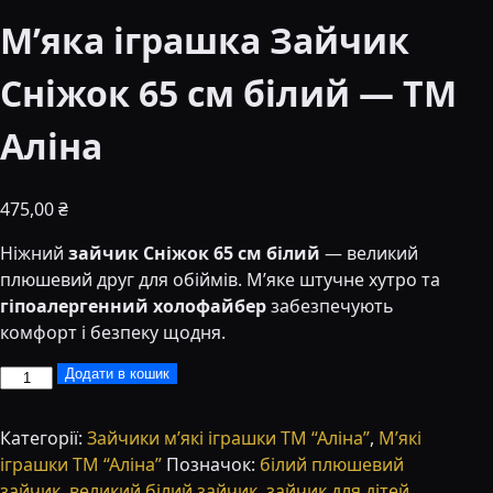
М’яка іграшка Зайчик
Сніжок 65 см білий — ТМ
Аліна
475,00
₴
Ніжний
зайчик Сніжок 65 см білий
— великий
плюшевий друг для обіймів. М’яке штучне хутро та
гіпоалергенний холофайбер
забезпечують
комфорт і безпеку щодня.
М’яка
Додати в кошик
іграшка
Зайчик
Категорії:
Зайчики м’які іграшки ТМ “Аліна”
,
М’які
Сніжок
іграшки ТМ “Аліна”
Позначок:
білий плюшевий
65
зайчик
,
великий білий зайчик
,
зайчик для дітей
,