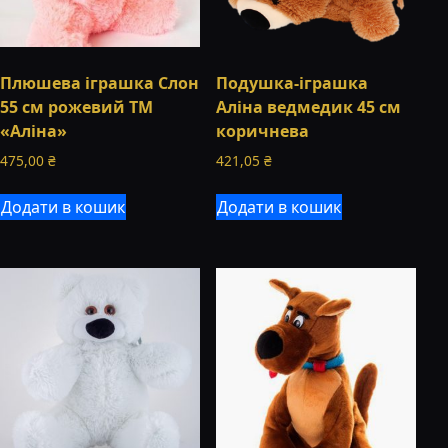
Плюшева іграшка Слон
Подушка-іграшка
55 см рожевий ТМ
Аліна ведмедик 45 см
«Аліна»
коричнева
475,00
₴
421,05
₴
Додати в кошик
Додати в кошик