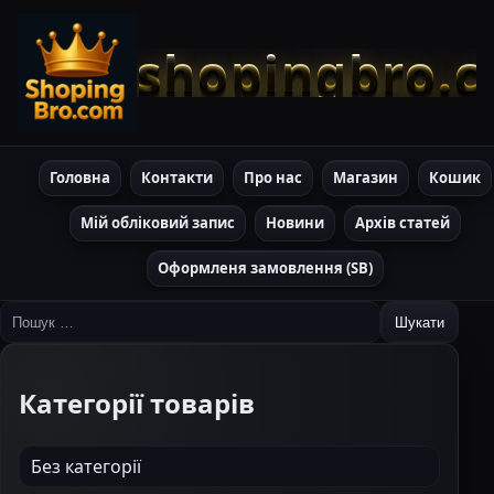
shopingbro.
Головна
Контакти
Про нас
Магазин
Кошик
Мій обліковий запис
Новини
Архів статей
Оформленя замовлення (SB)
Пошук:
Категорії товарів
Без категорії