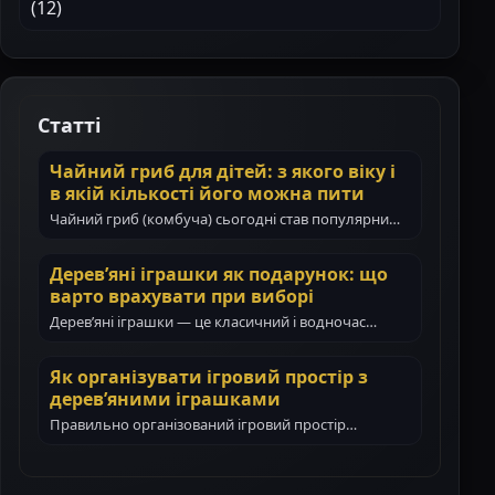
(12)
Статті
Чайний гриб для дітей: з якого віку і
в якій кількості його можна пити
Чайний гриб (комбуча) сьогодні став популярним
навіть у сім’ях з маленькими дітьми. Батьки все…
Дерев’яні іграшки як подарунок: що
варто врахувати при виборі
Дерев’яні іграшки — це класичний і водночас
цінний подарунок для дитини. Вони не тільки…
Як організувати ігровий простір з
дерев’яними іграшками
Правильно організований ігровий простір
допомагає дитині гратися самостійно, зосереджено
і з користю. Дерев’яні іграшки…