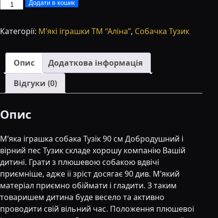
М'яка
Додати в кошик
іграшка
Собака
Категорії:
М’які іграшки ТМ “Аліна”
,
Собачка Тузик
Тузік
90
см
Опис
Додаткова інформація
медовий
Відгуки (0)
кількість
Опис
М’яка іграшка собака Тузік 90 см Добродушний і
вірний пес Тузик складе хорошу компанію Вашій
дитині. Грати з плюшевою собакою вдвічі
приємніше, адже її зріст досягає 90 див. М’який
матеріал приємно обіймати і гладити. З таким
товаришем дитина буде весело та активно
проводити свій вільний час. Положення плюшевої