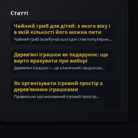
Статті
Чайний гриб для дітей: з якого віку і
в якій кількості його можна пити
Чайний гриб (комбуча) сьогодні став популярним
навіть у сім’ях з маленькими дітьми. Батьки все…
Дерев’яні іграшки як подарунок: що
варто врахувати при виборі
Дерев’яні іграшки — це класичний і водночас
цінний подарунок для дитини. Вони не тільки…
Як організувати ігровий простір з
дерев’яними іграшками
Правильно організований ігровий простір
допомагає дитині гратися самостійно, зосереджено
і з користю. Дерев’яні іграшки…