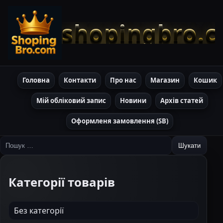
shopingbro.
Головна
Контакти
Про нас
Магазин
Кошик
Мій обліковий запис
Новини
Архів статей
Оформленя замовлення (SB)
Пошук:
Категорії товарів
Без категорії