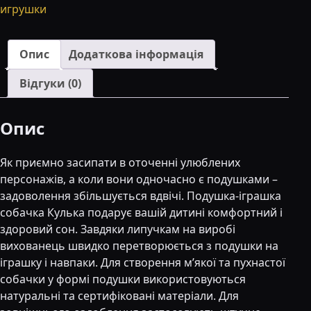
Шарик
игрушки
45
см
білий
Опис
Додаткова інформація
кількість
Відгуки (0)
Опис
Як приємно засипати в оточенні улюблених
персонажів, а коли вони одночасно є подушками –
задоволення збільшується вдвічі. Подушка-іграшка
собачка Кулька подарує вашій дитині комфортний і
здоровий сон. Завдяки липучкам на виробі
вихованець швидко перетворюється з подушки на
іграшку і навпаки. Для створення м’якої та пухнастої
собачки у формі подушки використовуються
натуральні та сертифіковані матеріали. Для