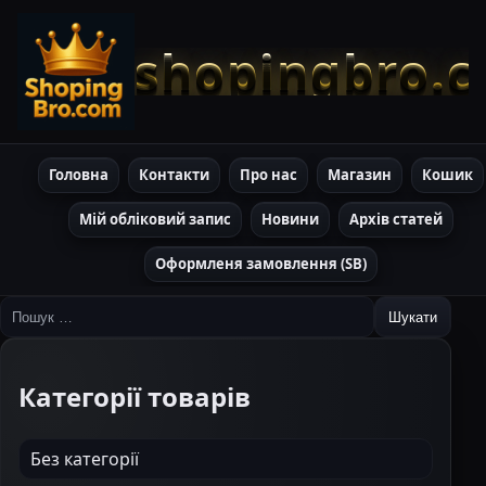
shopingbro.
Головна
Контакти
Про нас
Магазин
Кошик
Мій обліковий запис
Новини
Архів статей
Оформленя замовлення (SB)
Пошук:
Категорії товарів
Без категорії