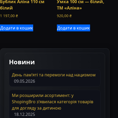
Бублик Аліна 110 см
Умка 100 см — білий,
білий
ТМ «Аліна»
1 197,00
₴
920,00
₴
Додати в кошик
Додати в кошик
Новини
День пам’яті та перемоги над нацизмом
09.05.2026
Ми розширили асортимент: у
ShopingBro з’явилася категорія товарів
для догляду за дитиною
18.12.2025