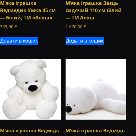
М’яка іграшка
М’яка іграшка Заєць
Ведмедик Умка 45 см
сидячий 110 см білий
— білий, ТМ «Аліна»
— ТМ Аліна
353,00
₴
1 670,00
₴
Додати в кошик
Додати в кошик
М’яка іграшка Ведмідь
М’яка іграшка Ведмідь