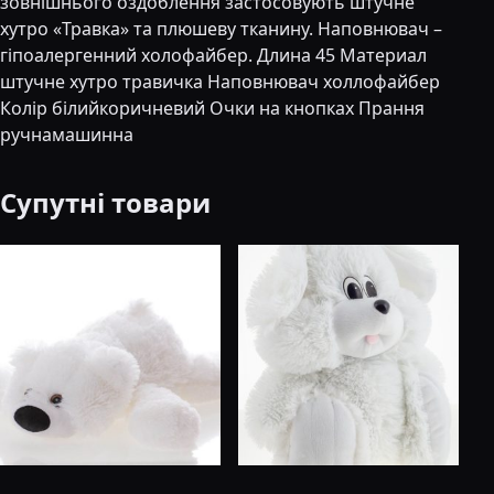
зовнішнього оздоблення застосовують штучне
хутро «Травка» та плюшеву тканину. Наповнювач –
гіпоалергенний холофайбер. Длина 45 Материал
штучне хутро травичка Наповнювач холлофайбер
Колір білийкоричневий Очки на кнопках Прання
ручнамашинна
Супутні товари