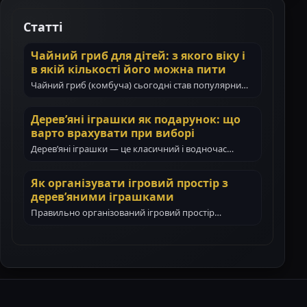
Статті
Чайний гриб для дітей: з якого віку і
в якій кількості його можна пити
Чайний гриб (комбуча) сьогодні став популярним
навіть у сім’ях з маленькими дітьми. Батьки все…
Дерев’яні іграшки як подарунок: що
варто врахувати при виборі
Дерев’яні іграшки — це класичний і водночас
цінний подарунок для дитини. Вони не тільки…
Як організувати ігровий простір з
дерев’яними іграшками
Правильно організований ігровий простір
допомагає дитині гратися самостійно, зосереджено
і з користю. Дерев’яні іграшки…