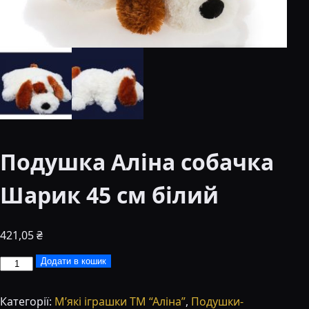
Подушка Аліна собачка
Шарик 45 см білий
421,05
₴
Подушка
Додати в кошик
Аліна
собачка
Категорії:
М’які іграшки ТМ “Аліна”
,
Подушки-