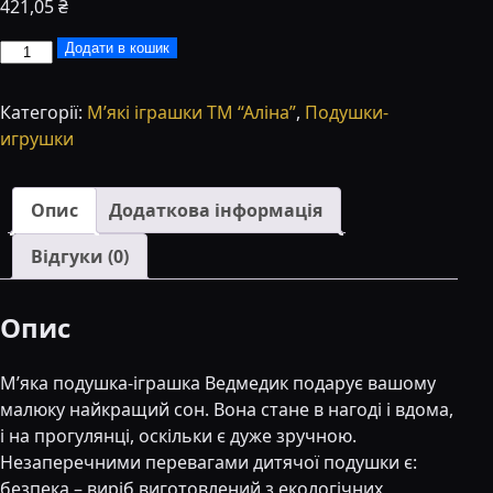
421,05
₴
Подушка-
Додати в кошик
іграшка
Аліна
Категорії:
М’які іграшки ТМ “Аліна”
,
Подушки-
ведмедик
игрушки
45
см
коричнева
Опис
Додаткова інформація
кількість
Відгуки (0)
Опис
М’яка подушка-іграшка Ведмедик подарує вашому
малюку найкращий сон. Вона стане в нагоді і вдома,
і на прогулянці, оскільки є дуже зручною.
Незаперечними перевагами дитячої подушки є:
безпека – виріб виготовлений з екологічних