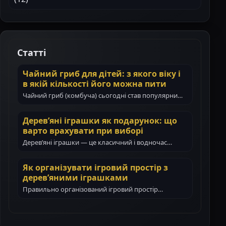
Статті
Чайний гриб для дітей: з якого віку і
в якій кількості його можна пити
Чайний гриб (комбуча) сьогодні став популярним
навіть у сім’ях з маленькими дітьми. Батьки все…
Дерев’яні іграшки як подарунок: що
варто врахувати при виборі
Дерев’яні іграшки — це класичний і водночас
цінний подарунок для дитини. Вони не тільки…
Як організувати ігровий простір з
дерев’яними іграшками
Правильно організований ігровий простір
допомагає дитині гратися самостійно, зосереджено
і з користю. Дерев’яні іграшки…