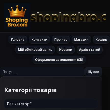
shopingbro.
Головна
Контакти
Про нас
Магазин
Кошик
Мій обліковий запис
Новини
Архів статей
Оформленя замовлення (SB)
Пошук:
Категорії товарів
Без категорії