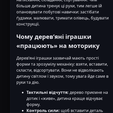
більше дитина тренує ці рухи, тим легше їй
опановувати побутові навички: застібати
ґудзики, малювати, тримати олівець, будувати
конструкції.
Чому деревʼяні іграшки
«працюють» на моторику
Деревʼяні іграшки зазвичай мають прості
форми та зрозумілу механіку: взяти, вставити,
скласти, відсортувати. Вони не відволікають
дитину світлом і звуком, тому увага йде саме в
руки та дію.
Тактильні відчуття:
дерево приємне на
дотик і «живе», дитина краще відчуває
форму.
Контроль сили:
щоб вставити деталь