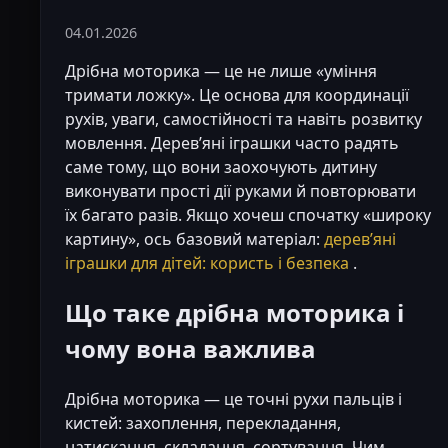
04.01.2026
Дрібна моторика — це не лише «уміння
тримати ложку». Це основа для координації
рухів, уваги, самостійності та навіть розвитку
мовлення. Деревʼяні іграшки часто радять
саме тому, що вони заохочують дитину
виконувати прості дії руками й повторювати
їх багато разів. Якщо хочеш спочатку «широку
картину», ось базовий матеріал:
деревʼяні
іграшки для дітей: користь і безпека
.
Що таке дрібна моторика і
чому вона важлива
Дрібна моторика — це точні рухи пальців і
кистей: захоплення, перекладання,
натискання, складання, сортування. Чим