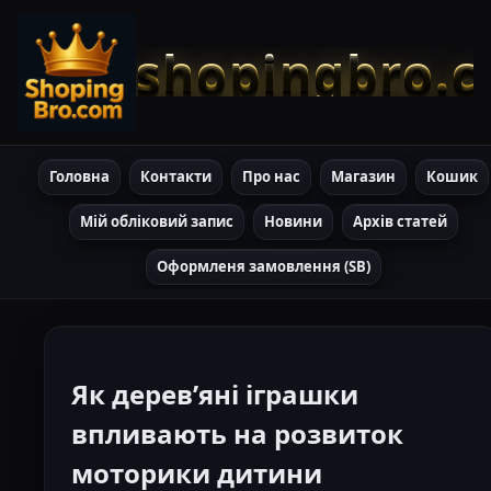
shopingbro.
Головна
Контакти
Про нас
Магазин
Кошик
Мій обліковий запис
Новини
Архів статей
Оформленя замовлення (SB)
Як деревʼяні іграшки
впливають на розвиток
моторики дитини