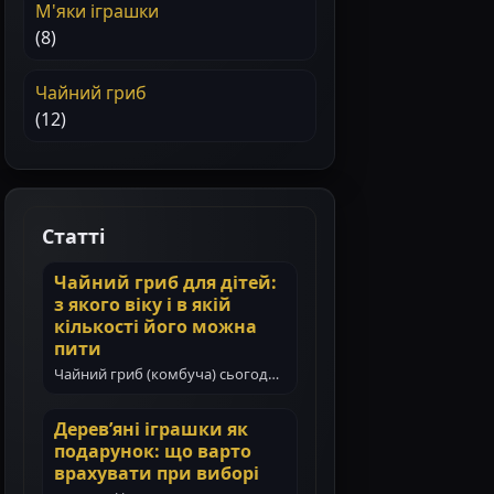
М'яки іграшки
(8)
Чайний гриб
(12)
Статті
Чайний гриб для дітей:
з якого віку і в якій
кількості його можна
пити
Чайний гриб (комбуча) сьогодні
став популярним навіть у сім’ях з
маленькими дітьми. Батьки все…
Дерев’яні іграшки як
подарунок: що варто
врахувати при виборі