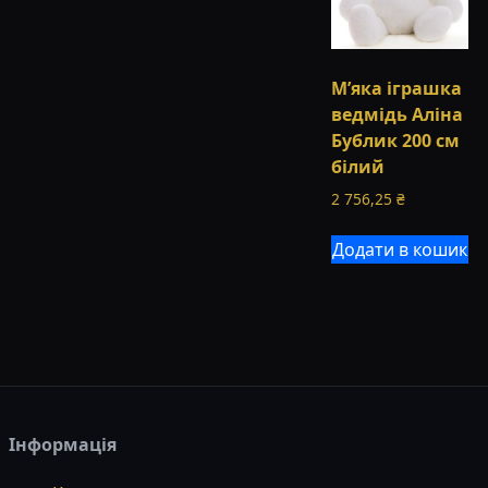
М’яка іграшка
ведмідь Аліна
Бублик 200 см
білий
2 756,25
₴
Додати в кошик
Інформація