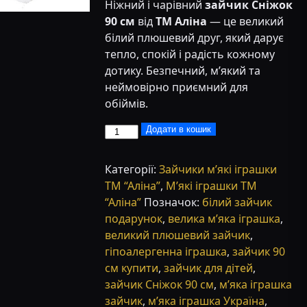
Ніжний і чарівний
зайчик Сніжок
90 см
від
ТМ Аліна
— це великий
білий плюшевий друг, який дарує
тепло, спокій і радість кожному
дотику. Безпечний, м’який та
неймовірно приємний для
обіймів.
Великий
Додати в кошик
плюшевий
зайчик
Категорії:
Зайчики м’які іграшки
Сніжок
ТМ “Аліна”
,
М’які іграшки ТМ
90
“Аліна”
Позначок:
білий зайчик
см
подарунок
,
велика м’яка іграшка
,
білий
великий плюшевий зайчик
,
кількість
гіпоалергенна іграшка
,
зайчик 90
см купити
,
зайчик для дітей
,
зайчик Сніжок 90 см
,
м’яка іграшка
зайчик
,
м’яка іграшка Україна
,