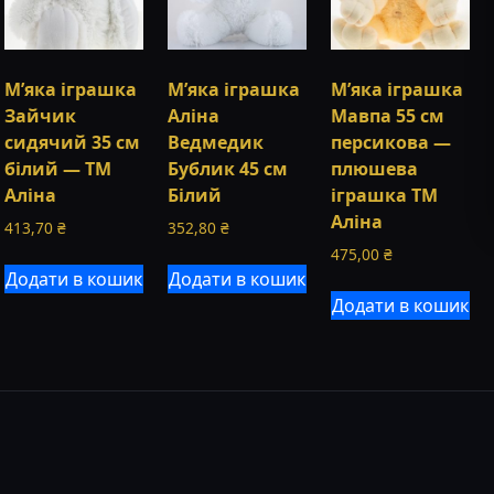
М’яка іграшка
М’яка іграшка
М’яка іграшка
Зайчик
Аліна
Мавпа 55 см
сидячий 35 см
Ведмедик
персикова —
білий — ТМ
Бублик 45 см
плюшева
Аліна
Білий
іграшка ТМ
Аліна
413,70
₴
352,80
₴
475,00
₴
Додати в кошик
Додати в кошик
Додати в кошик