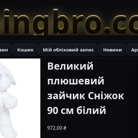
ingbro.
зин
Кошик
Мій обліковий запис
Новини
Ар
Великий
плюшевий
зайчик Сніжок
90 см білий
972,00
₴