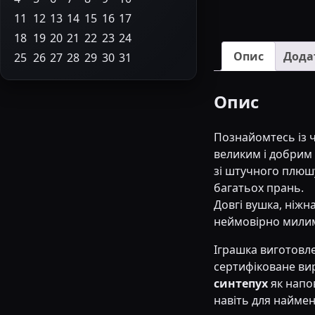
11
12
13
14
15
16
17
18
19
20
21
22
23
24
Опис
Дода
25
26
27
28
29
30
31
Опис
Познайомтесь із 
великим і добрим 
зі штучного плюшу
багатьох прань.
Довгі вушка, ніжн
неймовірно милим
Іграшка виготовле
сертифіковане ви
синтепух
як напо
навіть для наймен