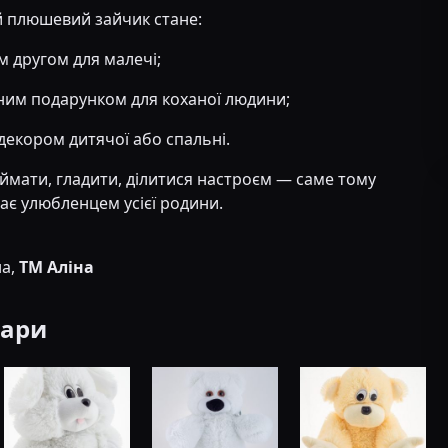
й плюшевий зайчик стане:
 другом для малечі;
ним подарунком для коханої людини;
декором дитячої або спальні.
ймати, гладити, ділитися настроєм — саме тому
ає улюбленцем усієї родини.
на,
ТМ Аліна
вари