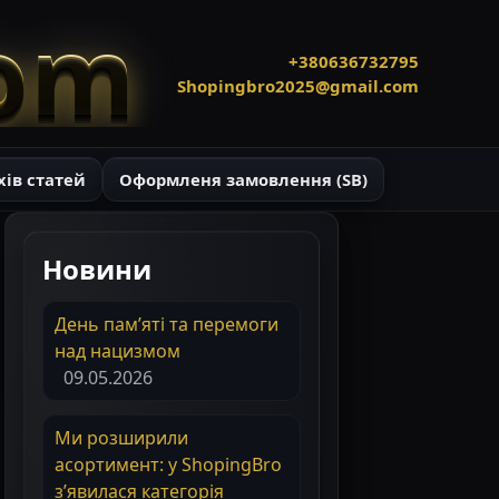
com
+380636732795
Shopingbro2025@gmail.com
хів статей
Оформленя замовлення (SB)
Новини
День пам’яті та перемоги
над нацизмом
09.05.2026
Ми розширили
асортимент: у ShopingBro
з’явилася категорія