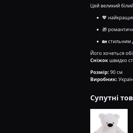
Цей великий біли
💖 найкращим
🎁 романтич
🏡 стильним 
Його хочеться обі
Сніжок
швидко ст
Розмір:
90 см
Виробник:
Украї
Супутні то