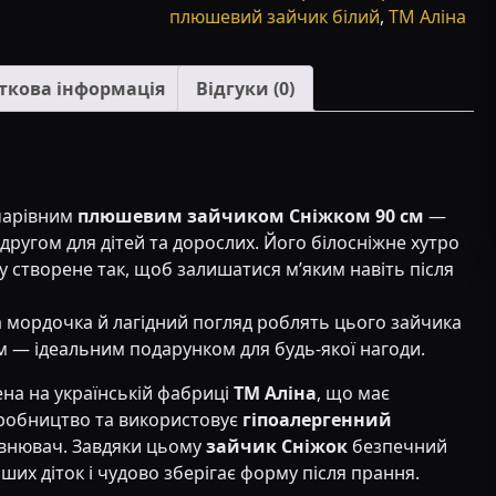
плюшевий зайчик білий
,
ТМ Аліна
ткова інформація
Відгуки (0)
чарівним
плюшевим зайчиком Сніжком 90 см
—
другом для дітей та дорослих. Його білосніжне хутро
 створене так, щоб залишатися м’яким навіть після
а мордочка й лагідний погляд роблять цього зайчика
 — ідеальним подарунком для будь-якої нагоди.
на на українській фабриці
ТМ Аліна
, що має
робництво та використовує
гіпоалергенний
внювач. Завдяки цьому
зайчик Сніжок
безпечний
ших діток і чудово зберігає форму після прання.