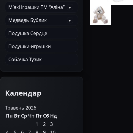
М’які іграшки ТМ “Аліна”
Медведь Бублик
Подушка Сердце
Подушки-игрушки
Собачка Тузик
Календар
Травень 2026
Пн
Вт
Ср
Чт
Пт
Сб
Нд
1
2
3
4
5
6
7
8
9
10