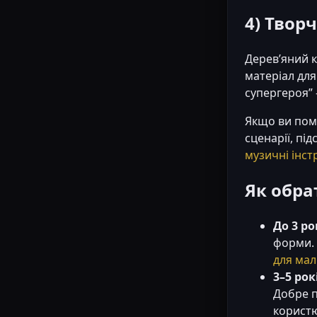
4) Творч
Дерев’яний к
матеріал для
супергероя” 
Якщо ви помі
сценарії, пі
музичні інс
Як обра
До 3 ро
форми. 
для мал
3–5 рок
Добре 
корист