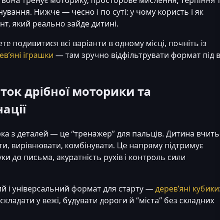
ування. Нижче — чесно і по суті: у чому користь і як
нт, який реально зайде дитині.
те подивитися всі варіанти в одному місці, почніть із
ев’яні іграшки
— там зручно відфільтрувати формат під в
иток дрібної моторики та
ації
рка з деталей — це “тренажер” для пальців. Дитина вчить
ти, вирівнювати, комбінувати. Це напряму підтримує
уки до письма, акуратність рухів і контроль сили
й і універсальний формат для старту —
дерев’яні кубики
 складати у вежі, будувати дороги й “міста” без складних