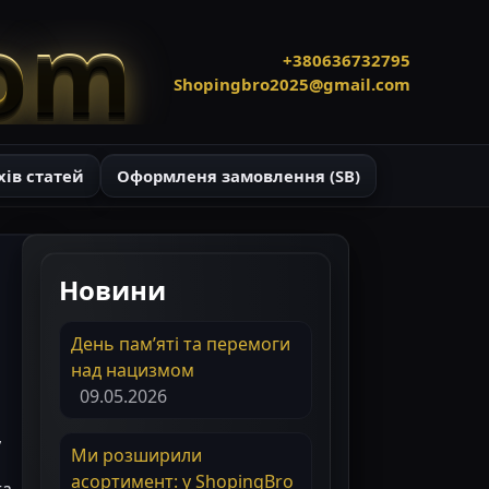
com
+380636732795
Shopingbro2025@gmail.com
хів статей
Оформленя замовлення (SB)
Новини
День пам’яті та перемоги
над нацизмом
09.05.2026
,
Ми розширили
асортимент: у ShopingBro
та