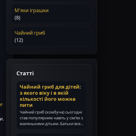
М'яки іграшки
(8)
Чайний гриб
(12)
Статті
Чайний гриб для дітей:
з якого віку і в якій
кількості його можна
и
пити
Чайний гриб (комбуча) сьогодні
став популярним навіть у сім’ях з
и.
маленькими дітьми. Батьки все…