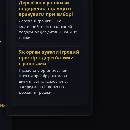
Дерев’яні іграшки як
ь,
подарунок: що варто
врахувати при виборі
Дерев’яні іграшки — це
класичний і водночас цінний
подарунок для дитини. Вони не
тільки…
.
Як організувати ігровий
простір з дерев’яними
іграшками
Правильно організований
ігровий простір допомагає
дитині гратися самостійно,
зосереджено і з користю.
Дерев’яні іграшки…
них