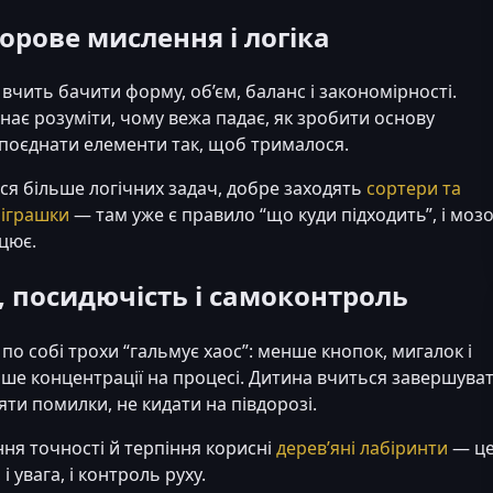
торове мислення і логіка
вчить бачити форму, об’єм, баланс і закономірності.
ає розуміти, чому вежа падає, як зробити основу
поєднати елементи так, щоб трималося.
ся більше логічних задач, добре заходять
сортери та
 іграшки
— там уже є правило “що куди підходить”, і моз
цює.
а, посидючість і самоконтроль
по собі трохи “гальмує хаос”: менше кнопок, мигалок і
ьше концентрації на процесі. Дитина вчиться завершува
яти помилки, не кидати на півдорозі.
ня точності й терпіння корисні
дерев’яні лабіринти
— це
і увага, і контроль руху.