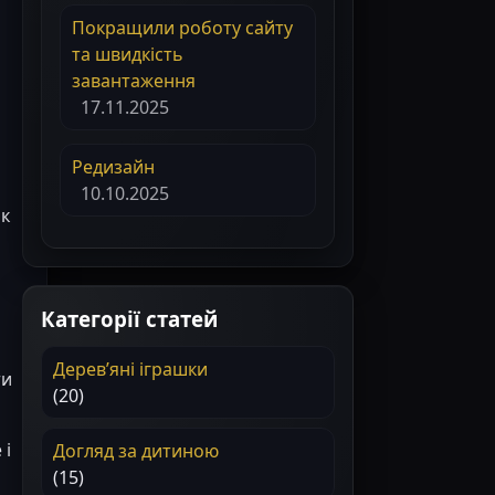
Покращили роботу сайту
та швидкість
завантаження
17.11.2025
Редизайн
10.10.2025
ок
Категорії статей
Деревʼяні іграшки
ти
(20)
 і
Догляд за дитиною
(15)