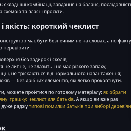
в:
складніші комбінації, завдання на баланс, послідовніст
за схемою та власні проєкти.
 і якість: короткий чеклист
онструктор має бути безпечним не на словах, а по факту
о перевірити:
поверхня без задирок і сколів;
я не липне, не злазить і не має різкого запаху;
міцні, не тріскаються від нормального навантаження;
юків — без дрібних елементів, які легко проковтнути.
ти, можете пройтися по готовому матеріалу:
як обрати
’яну іграшку: чеклист для батьків
. А якщо ви вже раз
 дуже раджу
типові помилки батьків при виборі дерев’я
ок