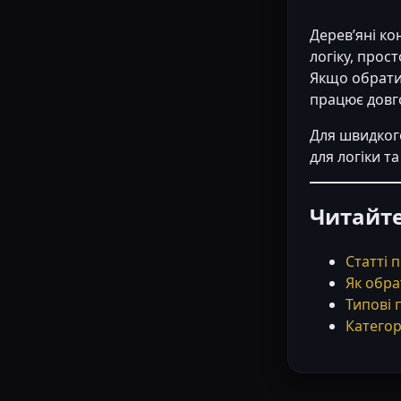
Дерев’яні ко
логіку, прос
Якщо обрати н
працює довго
Для швидког
для логіки т
Читайт
Статті 
Як обра
Типові 
Категор