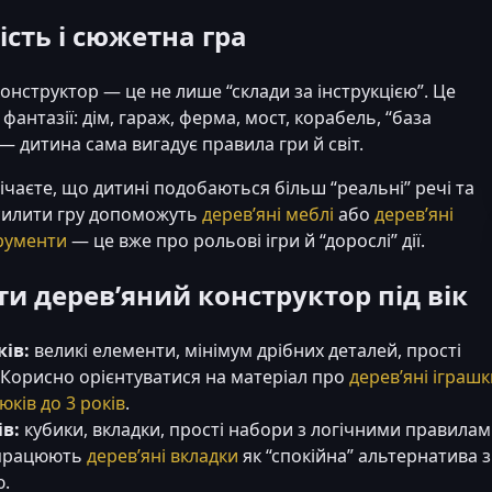
ість і сюжетна гра
онструктор — це не лише “склади за інструкцією”. Це
 фантазії: дім, гараж, ферма, мост, корабель, “база
— дитина сама вигадує правила гри й світ.
чаєте, що дитині подобаються більш “реальні” речі та
дсилити гру допоможуть
дерев’яні меблі
або
дерев’яні
трументи
— це вже про рольові ігри й “дорослі” дії.
ти дерев’яний конструктор під вік
ків:
великі елементи, мінімум дрібних деталей, прості
Корисно орієнтуватися на матеріал про
дерев’яні іграшк
юків до 3 років
.
ів:
кубики, вкладки, прості набори з логічними правилам
працюють
дерев’яні вкладки
як “спокійна” альтернатива з
ю.