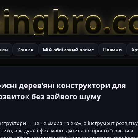
ingbro.
зин
Кошик
Мій обліковий запис
Новини
Ар
исні дерев’яні конструктори для
розвиток без зайвого шуму
нструктори — це не «мода на еко», а інструмент розвитку
тихо, але дуже ефективно. Дитина не просто “грається
вона тренує моторику, просторове мислення, терпіння 