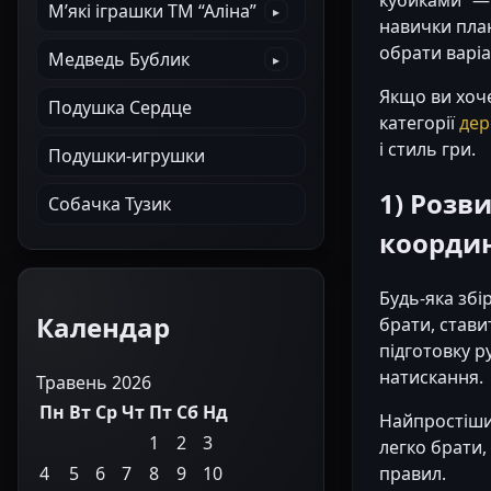
М’які іграшки ТМ “Аліна”
навички план
обрати варіа
Медведь Бублик
Якщо ви хоче
Подушка Сердце
категорії
дер
і стиль гри.
Подушки-игрушки
1) Розв
Собачка Тузик
координ
Будь-яка збі
Календар
брати, стави
підготовку р
натискання.
Травень 2026
Пн
Вт
Ср
Чт
Пт
Сб
Нд
Найпростіши
1
2
3
легко брати,
4
5
6
7
8
9
10
правил.