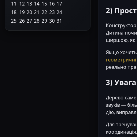
11
12
13
14
15
16
17
2) Прос
18
19
20
21
22
23
24
25
26
27
28
29
30
31
Конструктор 
Дитина почин
ширшою, як 
Якщо хочеть
геометричні
реально пра
3) Уваг
Дерево саме 
звуків — біл
дію, виправл
Для тренуван
координація, 