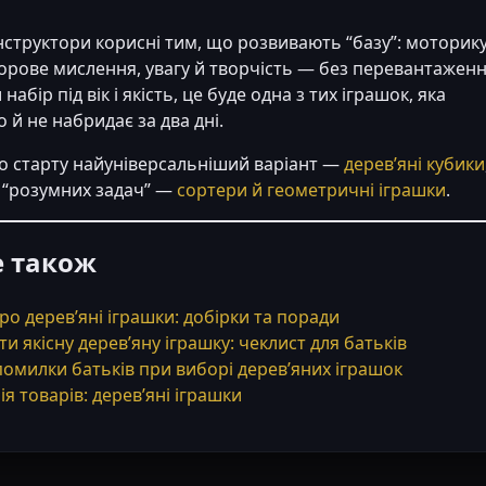
нструктори корисні тим, що розвивають “базу”: моторику
торове мислення, увагу й творчість — без перевантаженн
абір під вік і якість, це буде одна з тих іграшок, яка
 й не набридає за два дні.
о старту найуніверсальніший варіант —
дерев’яні кубики
а “розумних задач” —
сортери й геометричні іграшки
.
е також
про дерев’яні іграшки: добірки та поради
ти якісну дерев’яну іграшку: чеклист для батьків
помилки батьків при виборі дерев’яних іграшок
ія товарів: дерев’яні іграшки