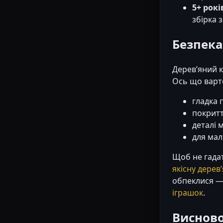
5+ рокі
збірка 
Безпека
Дерев’яний к
Ось що варт
гладка 
покритт
деталі 
для мал
Щоб не гада
якісну дерев
обпеклися —
іграшок
.
Виснов