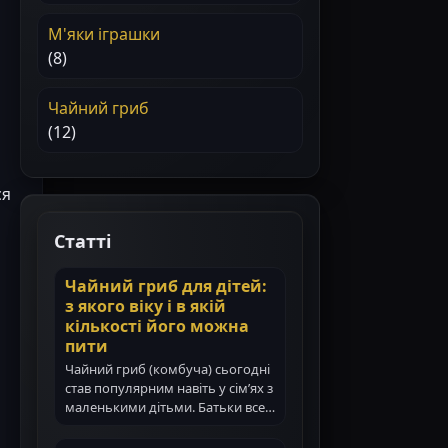
М'яки іграшки
(8)
Чайний гриб
(12)
ся
Статті
Чайний гриб для дітей:
з якого віку і в якій
кількості його можна
пити
Чайний гриб (комбуча) сьогодні
став популярним навіть у сім’ях з
маленькими дітьми. Батьки все…