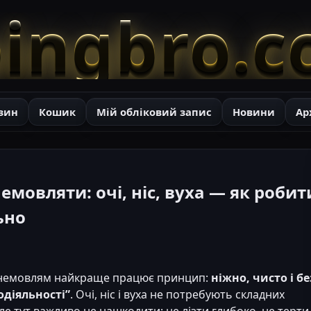
ingbro.
зин
Кошик
Мій обліковий запис
Новини
Ар
немовляти: очі, ніс, вуха — як робит
ьно
а немовлям найкраще працює принцип:
ніжно, чисто і бе
одіяльності”
. Очі, ніс і вуха не потребують складних
ле тут важливо не нашкодити: не лізти глибоко, не терти