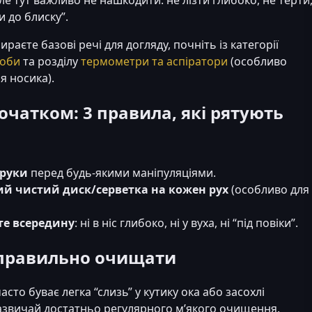
 до блиску”.
раєте базові речі для догляду, почніть із категорії
роби
та розділу
термометри та аспіратори
(особливо
я носика).
очатком: 3 правила, які рятують
руки
перед будь-якими маніпуляціями.
й чистий диск/серветка на кожен рух
(особливо для
ьте всередину
: ні в ніс глибоко, ні у вуха, ні “під повіки”.
 правильно очищати
асто буває легка “слизь” у кутику ока або засохлі
Зазвичай достатньо регулярного м’якого очищення.