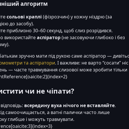
чніший алгоритм
йте
сольові краплі
(фізрозчин) у кожну ніздрю (за
цією до засобу).
те приблизно 30–60 секунд, щоб слиз розрідився.
но використайте
аспіратор
(не засовуючи глибоко і без
му).
атькам зручно мати під рукою саме аспіратор — дивіть
рмометри та аспіратори
. І важливе: не варто “сосати” ніс
день — часте травмування слизової може зробити тільки
ntReference[oaicite:2]{index=2}
истити чи не чіпати?
відповідь:
всередину вуха нічого не вставляйте
.
ід самоочищається, а ватні палички часто лише
рку глибше і можуть травмувати.
ence[oaicite:3]{index=3}