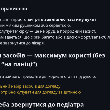
 правильно
упання просто
витріть зовнішню частину вуха
і
ки м’яким рушником або серветкою.
олупуйте” сірку — це не бруд, а природний захист.
м здається, що сірки багато або є дискомфорт/запах/бі
 звернутися до лікаря.
 засобів — максимум користі (без
“на паніці”)
и зайвого, тримайте дві корисні статті під рукою:
ьний набір засобів для догляду
отрібно купувати для догляду за дитиною
еба звернутися до педіатра