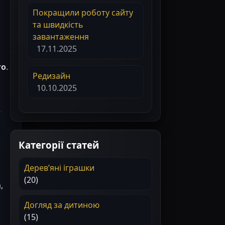
Покращили роботу сайту
та швидкість
завантаження
17.11.2025
го
.
Редизайн
10.10.2025
е
Категорії статей
Деревʼяні іграшки
(20)
,
Догляд за дитиною
(15)