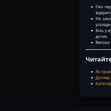
Око чер
відкрит
Ніс зак
ускладн
Біль у 
дотик.
Висока 
Читайт
Як прав
Догляд 
Категор