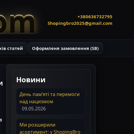
com
+380636732795
Shopingbro2025@gmail.com
хів статей
Оформленя замовлення (SB)
Новини
и
День пам’яті та перемоги
над нацизмом
09.05.2026
з
Ми розширили
асортимент: у ShopingBro
,