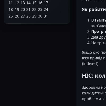
11
12
13
14
15
16
17
Як робити
18
19
20
21
22
23
24
25
26
27
28
29
30
31
Візьміт
кип’яче
Протріт
Для дру
Не тріть
Якщо око пос
вже привід п
{index=1}
НІС: ко
Здоровий нос
коли дитині 
проблеми зі