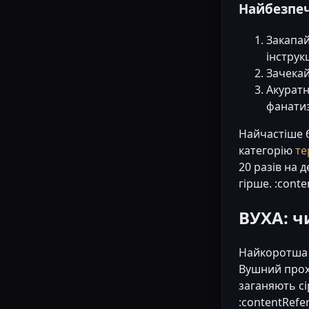
Найбезпе
Закапа
інструк
Зачекай
Акурат
фанатиз
Найчастіше б
категорію
те
20 разів на 
гірше. :conte
ВУХА: ч
Найкоротша 
Вушний прох
заганяють сі
:contentRefer