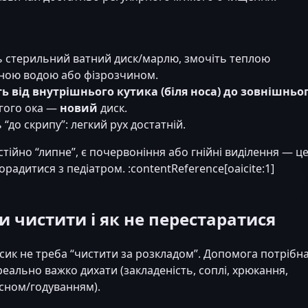
ь стерильний ватний диск/марлю, змочіть теплою
ною водою або фізрозчином.
ь від внутрішнього кутика (біля носа) до зовнішньо
гого ока —
новий
диск.
 “до скрипу”: легкий рух достатній.
тійно “липне”, є почервоніння або гнійні виділення — ц
орадитися з педіатром. :contentReference[oaicite:1]
ли чистити і як не перестаратися
ик не треба “чистити за розкладом”. Допомога потрібна
реально важко дихати (закладеність, соплі, хрюкання,
 сном/годуванням).