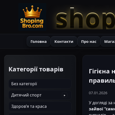
shop
Головна
Контакти
Про нас
Мага
Категорії товарів
Гігієна 
правил
Без категорії
07.01.2026
Дитячий спорт
У догляді з
Здоров’я та краса
зайвої “сам
ритуалів — а