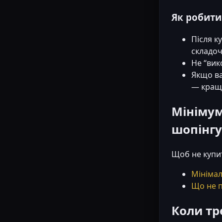
Як робити
Після к
складоч
Не “вик
Якщо ва
— краще
Мінімум
шопінгу 
Щоб не купит
Мінімал
Що не п
Коли тр