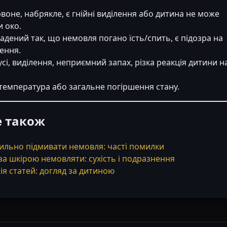
воне, набрякле, є гнійні виділення або дитина не може
и око.
ладений так, що немовля погано їсть/спить, є підозра на
ення.
вусі, виділення, неприємний запах, різка реакція дитини н
температура або загальне погіршення стану.
е також
ильно підмивати немовля: часті помилки
за шкірою немовляти: сухість і подразнення
ія статей: догляд за дитиною