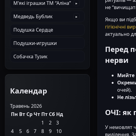
М’які іграшки ТМ “Аліна”
не “вичищати
Медведь Бублик
Якщо ви підби
гігієнічні ви
Подушка Сердце
актуально дл
Подушки-игрушки
Перед п
Собачка Тузик
нерви
Мийте 
Окреми
Календар
очей).
Не ліз
Травень 2026
ОЧІ: як
Пн
Вт
Ср
Чт
Пт
Сб
Нд
1
2
3
У немовлят ч
4
5
6
7
8
9
10
виділення. 